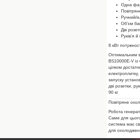
Одна фа
Повітрян
Ручний/е
Об’єм ба
Дві розет
Руків’я 
8 кВт потужнос
Оптимальним в
BS10000E-V із 
цілком достатн
електроплитку, 
запуску устано
дві розетки, р
90 кг.
Повітряне охо
Робота генерат
Саме для цього
система має св
для охолодженн