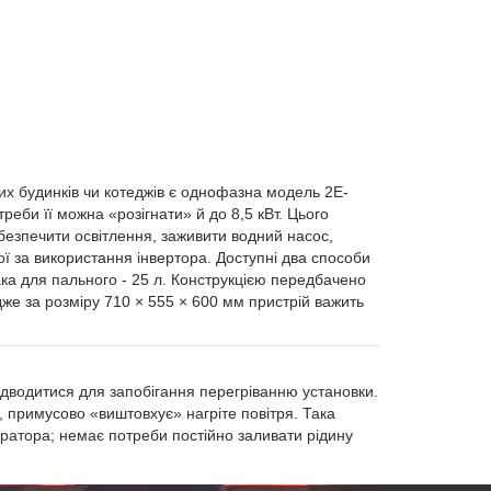
 будинків чи котеджів є однофазна модель 2E-
еби її можна «розігнати» й до 8,5 кВт. Цього
абезпечити освітлення, заживити водний насос,
рої за використання інвертора. Доступні два способи
ака для пального - 25 л. Конструкцією передбачено
дже за розміру 710 × 555 × 600 мм пристрій важить
ідводитися для запобігання перегріванню установки.
, примусово «виштовхує» нагріте повітря. Така
ератора; немає потреби постійно заливати рідину