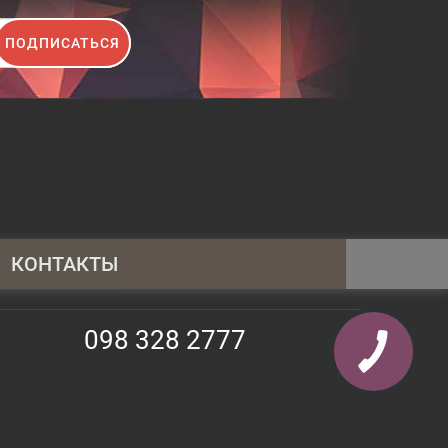
ПОДПИСАТЬСЯ
КОНТАКТЫ
095 430 4014
098 328 2777
098 328 2777
063 247 3797
info@shopauto.com.ua
02130, Киев, просп. Алишера Навои,