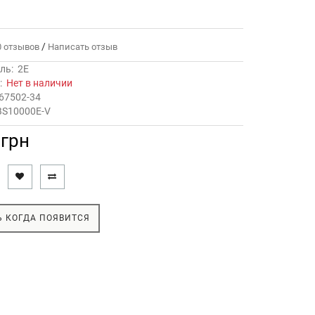
/
 отзывов
Написать отзыв
ль:
2E
ь:
Нет в наличии
67502-34
BS10000E-V
 грн
 КОГДА ПОЯВИТСЯ