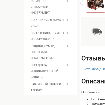
СТОЛЯРНО-
СЛЕСАРНЫЙ
ИНСТРУМЕНТ
ТЕХНИКА ДЛЯ ДОМА И
САДА
ЭЛЕКТРОИНСТРУМЕНТ
И ОБОРУДОВАНИЕ
ЯЩИКИ, СУМКИ,
ПОЯСА ДЛЯ
Отзывы
ИНСТРУМЕНТОВ
СРЕДСТВА
0 отзывов
/
Н
ИНДИВИДУАЛЬНОЙ
ЗАЩИТЫ
Описан
АКТИВНЫЙ ОТДЫХ И
ТУРИЗМ
Особливості
Тип: бен
Потужніст