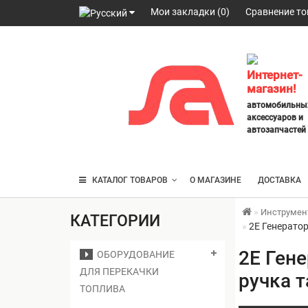
Мои закладки (0)
Сравнение то
098
328
2777
,
Интернет-
063
магазин!
247
автомобильны
3797
,
аксессуаров и
095
автозапчастей
430
4014
КАТАЛОГ ТОВАРОВ
О МАГАЗИНЕ
ДОСТАВКА
Инструмен
КАТЕГОРИИ
2E Генератор
2E Гене
ОБОРУДОВАНИЕ
ДЛЯ ПЕРЕКАЧКИ
ручка т
ТОПЛИВА