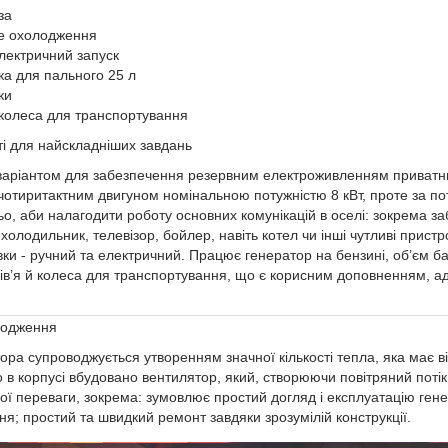
за
е охолодження
лектричний запуск
ка для пального 25 л
ки
й колеса для транспортування
ті для найскладніших завдань
аріантом для забезпечення резервним електроживленням приватних
чотиритактним двигуном номінальною потужністю 8 кВт, проте за потр
ьо, аби налагодити роботу основних комунікацій в оселі: зокрема з
холодильник, телевізор, бойлер, навіть котел чи інші чутливі прист
вки - ручний та електричний. Працює генератор на бензині, об’єм б
уків’я й колеса для транспортування, що є корисним доповненням, а
лодження
ора супроводжується утворенням значної кількості тепла, яка має в
 в корпусі вбудовано вентилятор, який, створюючи повітряний потік
ої переваги, зокрема: зумовлює простий догляд і експлуатацію ген
я; простий та швидкий ремонт завдяки зрозумілій конструкції.