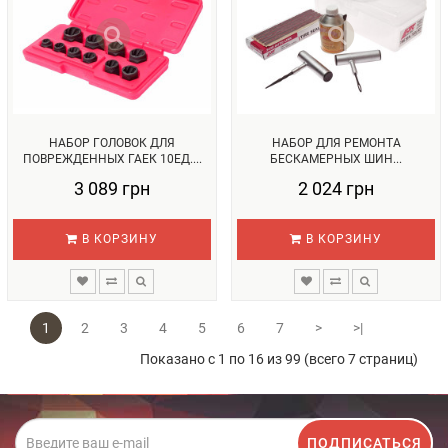
НАБОР ГОЛОВОК ДЛЯ
НАБОР ДЛЯ РЕМОНТА
ПОВРЕЖДЕННЫХ ГАЕК 10ЕД....
БЕСКАМЕРНЫХ ШИН...
3 089 грн
2 024 грн
В КОРЗИНУ
В КОРЗИНУ
1
2
3
4
5
6
7
>
>|
Показано с 1 по 16 из 99 (всего 7 страниц)
ПОДПИСАТЬСЯ