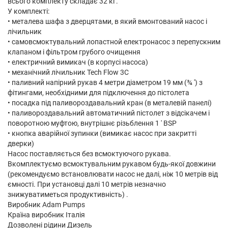
всього комплекту складає 32 кг.
У комплекті:
• металева шафа з дверцятами, в який вмонтований насос і
лічильник
• самовсмоктувальний лопастной електронасос з перепускним
клапаном і фільтром грубого очищення
• електричний вимикач (в корпусі насоса)
• механічний лічильник Tech Flow 3C
• паливний напірний рукав 4 метри діаметром 19 мм (¾ ') з
фітингами, необхідними для підключення до пістолета
• посадка під паливороздавальний кран (в металевій панелі)
• паливороздавальний автоматичний пістолет з відсікачем і
поворотною муфтою, внутрішнє різьблення 1 ' BSP
• кнопка аварійної зупинки (вимикає насос при закритті
дверки)
Насос поставляється без всмоктуючого рукава.
Вкомплектуємо всмоктувальним рукавом будь-якої довжини
(рекомендуємо встановлювати насос не далі, ніж 10 метрів від
ємності. При установці далі 10 метрів незначно
знижуватиметься продуктивність) .
Виробник Adam Pumps
Країна виробник Італія
Дозволені рідини Дизель