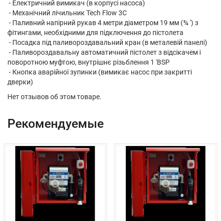
- Електричний вимикач (в корпусі насоса)
- Механічний лічильник Tech Flow 3C
- Паливний напірний рукав 4 метри діаметром 19 мм (¾ ') з
фітингами, необхідними для підключення до пістолета
- Посадка під паливороздавальний кран (в металевій панелі)
- Паливороздавальну автоматичний пістолет з відсікачем і
поворотною муфтою, внутрішнє різьблення 1 'BSP
- Кнопка аварійної зупинки (вимикає насос при закритті
дверки)
Нет отзывов об этом товаре.
Рекомендуемые