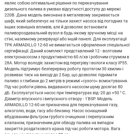
являє собою оптимальне рішення по перекачування
дизельного палива в умовах відсутності доступу до мережі
220В. Дана модель виконана в металевому закривається
шафі, який забезпечує на тільки захист насоса від погодних та
інших зовнішніх впливів, але й дозволяє встановити
паливороздавальний вузол в будь-якому зручному місці: на
стіні, наземному резервуарі або іншій панелі. Для експлуатації
ТРК ARMADILLO 12-60 не вимагається оформлення спеціальної
сертифікації. Даний комплект представлений 12 - волтовим
електронасосом з продуктивністю 60 л/хв і робочим струмом в
28А. Мотор володіє захистом від перегріву і вологи класу IP55.
Модель підтримує безперервну роботу протягом 30 хвилин і
розвиває тиск на виході до 2 Бар, що дозволяє піднімати
паливо з глибини до 2 метрів в режимі «сухого» всмоктування.
Під час роботи рівень видаваного насосом шуму досягає 80
дБ. Експлуатується насос при температурах від -20 до +50 ° C.
Діаметр впускного і випускного отвору - 1'BSP. Модель
ARMADILLO 12-60 не призначена для перекачування газу,
алкоголю, води, гасу або бензину. Насос оснащений
вбудованим фільтром грубого очищення і перепускним
клапаном, призначеним для обводу палива на випадок
закриття роздаткового крана під час роботи мотора. Вага