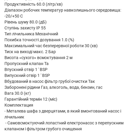
Продуктивність 60.0 (літр/хв)
Діапазон робочих температур навколишнього середовища:
-20/+50 С
Рівень шуму 80.0 (дБ)
Ступінь захисту IP 55
Тип лічильника Механічний
Похибка точності дозування 1.0 (%)
Максимальний час безперервної роботи 30 (хв)
Тиск на виході макс. 2 Бар
Висота «сухого» всмоктування 2 м
Пропускний клапан Та
Впускний отвір 1 ' BSP
Випускний отвір 1 ' BSP
Вбудований в насос фільтр грубої очистки Так
Заборонені рідини Газ, алкоголь, вода, бензин, гас
Вага 30.0 (кг)
Гарантійний термін 12 (міс)
Комплектация
- Металева шафа з дверцятами, в який вмонтований насос і
лічильник
- Самовсмоктуючий лопастний електронасос з перепускним
клапаном і фільтром грубого очищення