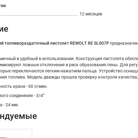
тии
12 месяцев
ие
ий топливораздаточный пистолет REWOLT RE SL007P
предназначен
омичный и удобный в использовании. Конструкция пистолета обесп
имизируют ложные отключения и риск образования пены.
Для регу
торые переключаются легким нажатием пальца. Устройство оснащ
ания топлива.
Модель дважды прошла проверку контроля качества, 
ость крана - 60 л/мин.
ого соединения - 3/4”
 - 24 мм.
ендуемые