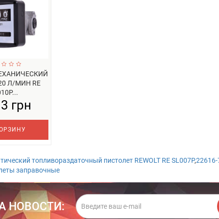
ЕХАНИЧЕСКИЙ
20 Л/МИН RE
10P...
13 грн
ОРЗИНУ
тический топливораздаточный пистолет REWOLT RE SL007P
,
22616-
леты заправочные
А НОВОСТИ: