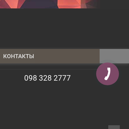
КОНТАКТЫ
095 430 4014
098 328 2777
098 328 2777
063 247 3797
info@shopauto.com.ua
02130, Киев, просп. Алишера Навои,
69, оф. 373
9:00 -18:00