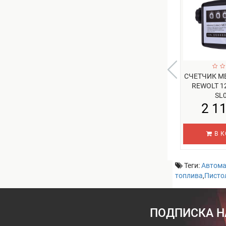
СЧЕТЧИК М
REWOLT 1
SL0
2 1
В К
Теги:
Автома
топлива
,
Писто
ПОДПИСКА Н