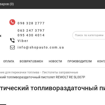
варов (0)
098 328 2777
063 247 3797
095 430 4014
х
Viber
info@shopauto.com.ua
ОПЛАТА
ВОЗВРАТ\ОБМЕН
НОВОСТИ
ПРОИЗВОДИТЕЛИ
КОНТ
ние для перекачки топлива
Пистолеты заправочные
кий топливораздаточный пистолет REWOLT RE SL007P
тический топливораздаточный п