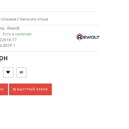
/
 отзывов
Написать отзыв
ль:
Rewolt
ь:
Есть в наличии
22616-77
SL007P 1
грн
НУ
БЫСТРЫЙ ЗАКАЗ