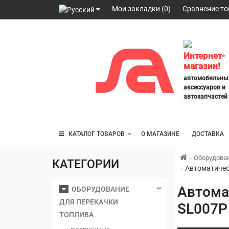
Мои закладки (0)
Сравнение то
098
328
2777
,
Интернет-
063
магазин!
247
автомобильны
3797
,
аксессуаров и
095
автозапчастей
430
4014
КАТАЛОГ ТОВАРОВ
О МАГАЗИНЕ
ДОСТАВКА
Оборудова
КАТЕГОРИИ
Автоматичес
Автома
ОБОРУДОВАНИЕ
ДЛЯ ПЕРЕКАЧКИ
SL007P
ТОПЛИВА