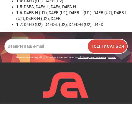
1.4: D4FC (U1), D4FC (U2)
1.5: D3EA, D4FA-L, D4FA, D4FA-H
1.6: D4FB-H (U1), D4FB (U1), D4FB-L (U1), D4FB (U2), D4FB-L
(U2), D4FB-H (U2), D4FB
1.7: D4FD (U2), D4FD-L (U2), D4FD-H (U2), D4FD
ПОДПИСАТЬСЯ
Нажимая на кнопку «Подписаться», я даю cогласие на
обработку персональных данных.