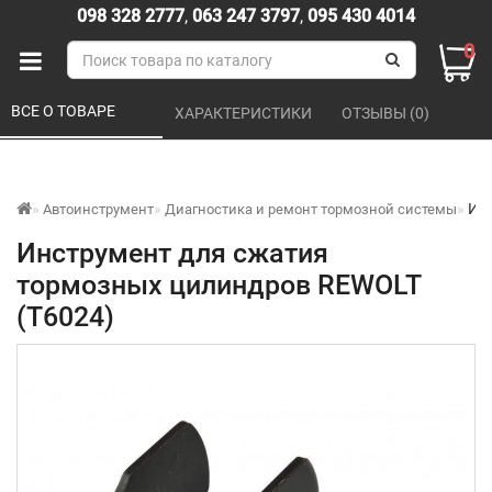
098 328 2777
,
063 247 3797
,
095 430 4014
0
ВСЕ О ТОВАРЕ 
ХАРАКТЕРИСТИКИ 
ОТЗЫВЫ (0) 
Ин
Автоинструмент
Диагностика и ремонт тормозной системы
Инструмент для сжатия
тормозных цилиндров REWOLT
(T6024)