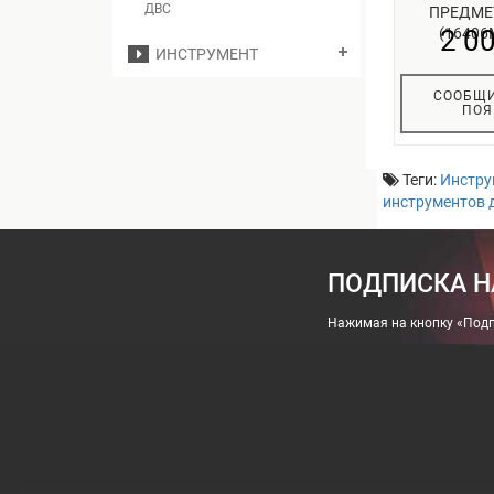
ДВС
ПРЕДМЕ
(16406
2 0
ИНСТРУМЕНТ
СООБЩИ
ПОЯ
Теги:
Инстру
инструментов 
ПОДПИСКА Н
Нажимая на кнопку «Подп