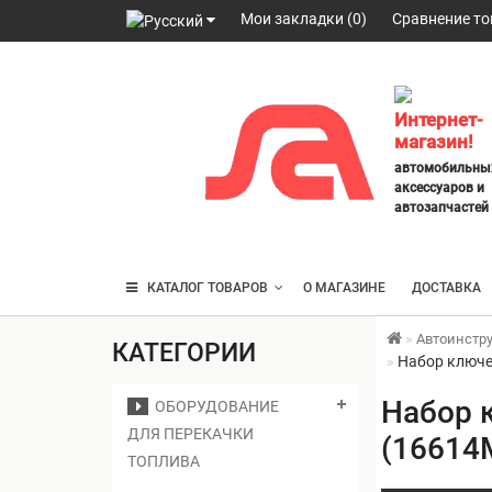
Мои закладки (0)
Сравнение то
098
328
2777
,
Интернет-
063
магазин!
247
автомобильны
3797
,
аксессуаров и
095
автозапчастей
430
4014
КАТАЛОГ ТОВАРОВ
О МАГАЗИНЕ
ДОСТАВКА
Автоинстр
КАТЕГОРИИ
Набор ключе
Набор 
ОБОРУДОВАНИЕ
ДЛЯ ПЕРЕКАЧКИ
(16614
ТОПЛИВА