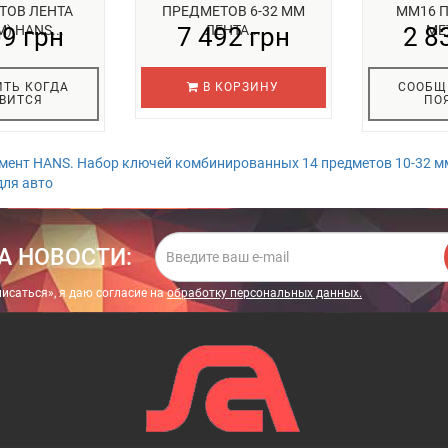
ТОВ ЛЕНТА
ПРЕДМЕТОВ 6-32 ММ
ММ16 
М) HANS...
09 грн
7 492 грн
ЛЕНТА...
2 8
МЕ
ТЬ КОГДА
В КОРЗИНУ
СООБЩ
ВИТСЯ
ПО
мент HANS. Набор ключей комбинированных 14 предметов 10-32 м
для авто
А НОВОСТИ:
исаться», я даю cогласие на
обработку персональных данных.