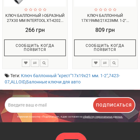
КЛЮЧ БАЛЛОННЫЙ I-ОБРАЗНЫЙ
КЛЮЧ БАЛЛОННЫЙ
27Х30 ММ INTERTOOL XT-4202...
17Х19ММ/21Х23ММ. 1-2"...
266 грн
809 грн
СООБЩИТЬ КОГДА
СООБЩИТЬ КОГДА
ПОЯВИТСЯ
ПОЯВИТСЯ
Теги:
Ключ баллонный "крест"17х19х21 мм. 1-2"
,
7423-
07
,
ALLOID
,
Балонные ключи для авто
ПОДПИСАТЬСЯ
Нажимая на кнопку «Подписаться», я даю cогласие на
обработку персональных данных.