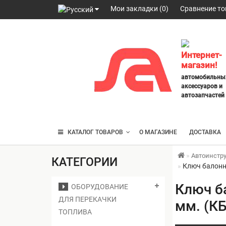
Мои закладки (0)
Сравнение то
098
328
2777
,
Интернет-
063
магазин!
247
автомобильны
3797
,
аксессуаров и
095
автозапчастей
430
4014
КАТАЛОГ ТОВАРОВ
О МАГАЗИНЕ
ДОСТАВКА
Автоинстр
КАТЕГОРИИ
Ключ балонны
Ключ б
ОБОРУДОВАНИЕ
ДЛЯ ПЕРЕКАЧКИ
мм. (КБ
ТОПЛИВА