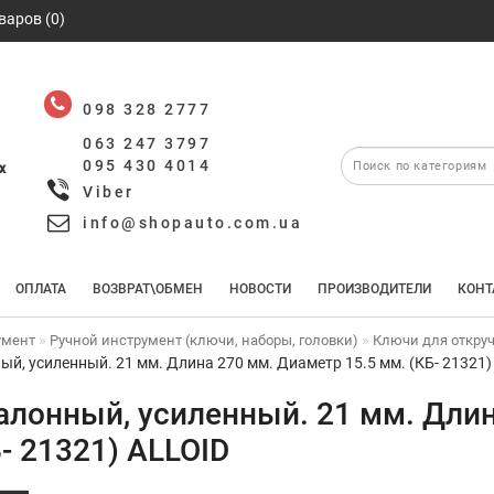
варов (0)
098 328 2777
063 247 3797
095 430 4014
х
Viber
info@shopauto.com.ua
ОПЛАТА
ВОЗВРАТ\ОБМЕН
НОВОСТИ
ПРОИЗВОДИТЕЛИ
КОНТ
умент
Ручной инструмент (ключи, наборы, головки)
Ключи для откруч
й, усиленный. 21 мм. Длина 270 мм. Диаметр 15.5 мм. (КБ- 21321)
алонный, усиленный. 21 мм. Длин
- 21321) ALLOID