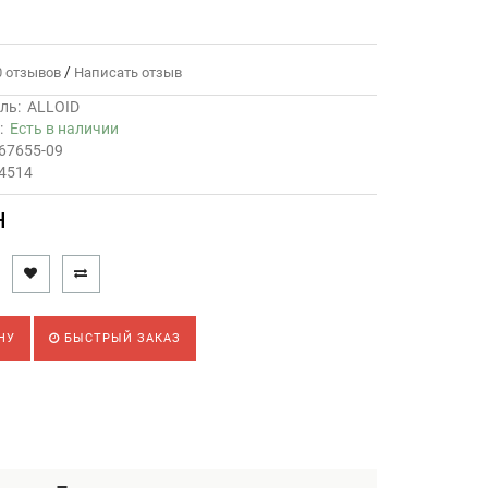
/
 отзывов
Написать отзыв
ль:
ALLOID
ь:
Есть в наличии
67655-09
54514
н
НУ
БЫСТРЫЙ ЗАКАЗ