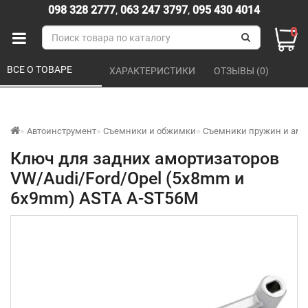
098 328 2777
,
063 247 3797
,
095 430 4014
0
ВСЕ О ТОВАРЕ 
ХАРАКТЕРИСТИКИ 
ОТЗЫВЫ (0) 
Автоинструмент
Съемники и обжимки
Съемники пружин и амо
Ключ для задних амортизаторов
VW/Audi/Ford/Opel (5x8mm и
6x9mm) ASTA A-ST56M