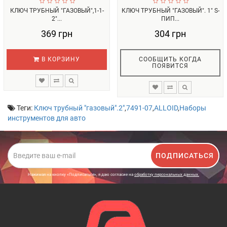
КЛЮЧ ТРУБНЫЙ "ГАЗОВЫЙ",1-1-
КЛЮЧ ТРУБНЫЙ "ГАЗОВЫЙ". 1" S-
2"...
ПИП...
369 грн
304 грн
В КОРЗИНУ
СООБЩИТЬ КОГДА
ПОЯВИТСЯ
Теги:
Ключ трубный "газовый".2"
,
7491-07
,
ALLOID
,
Наборы
инструментов для авто
ПОДПИСАТЬСЯ
Нажимая на кнопку «Подписаться», я даю cогласие на
обработку персональных данных.