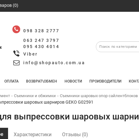
варов (0)
098 328 2777
063 247 3797
095 430 4014
х
Viber
info@shopauto.com.ua
ОПЛАТА
ВОЗВРАТ\ОБМЕН
НОВОСТИ
ПРОИЗВОДИТЕЛИ
КОНТ
умент
Съемники и обжимки
Съемники шаровых опор сайлентблоков и
ыпрессовки шаровых шарниров GEKO G02591
для выпрессовки шаровых шарни
ре
Характеристики
Отзывы (0)