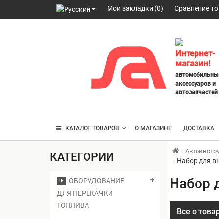
Мои закладки (0)
Сравнение то
098
328
2777
,
Интернет-
063
магазин!
247
автомобильны
3797
,
аксессуаров и
095
автозапчастей
430
4014
КАТАЛОГ ТОВАРОВ
О МАГАЗИНЕ
ДОСТАВКА
Автоинстр
КАТЕГОРИИ
Набор для в
Набор 
ОБОРУДОВАНИЕ
ДЛЯ ПЕРЕКАЧКИ
ТОПЛИВА
Все о това