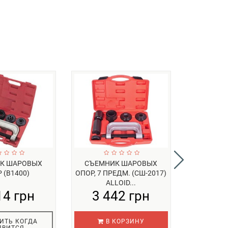
К ШАРОВЫХ
СЪЕМНИК ШАРОВЫХ
КОМП
 (B1400)
ОПОР, 7 ПРЕДМ. (СШ-2017)
ВЫПР
ALLOID...
ЗАПРЕСС
14 грн
3 442 грн
3 4
СОЕД
ИТЬ КОГДА
В КОРЗИНУ
СООБЩ
ЯВИТСЯ
ПО