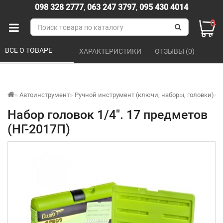
098 328 2777
,
063 247 3797
,
095 430 4014
0
ВСЕ О ТОВАРЕ 
ХАРАКТЕРИСТИКИ 
ОТЗЫВЫ (0) 
Автоинструмент
Ручной инструмент (ключи, наборы, головки)
Т
Набор головок 1/4". 17 предметов
(НГ-2017П)