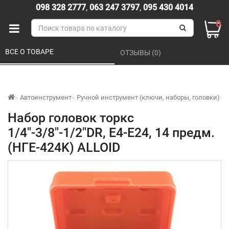
098 328 2777
,
063 247 3797
,
095 430 4014
0
ВСЕ О ТОВАРЕ 
ОТЗЫВЫ (0) 
Автоинструмент
Ручной инструмент (ключи, наборы, головки)
Т
Набор головок торкс
1/4"-3/8"-1/2"DR, Е4-Е24, 14 предм.
(НГЕ-424K) ALLOID