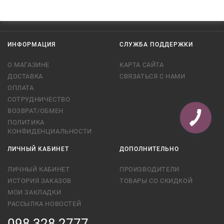
ИНФОРМАЦИЯ
СЛУЖБА ПОДДЕРЖКИ
О МАГАЗИНЕ
КАРТА САЙТА
ДОСТАВКА
СВЯЗАТЬСЯ С НАМИ
ОПЛАТА
СОТРУДНИЧЕСТВО
ВОЗВРАТ/ОБМЕН
ПОЛИТИКА
КОНФИДЕНЦИАЛЬНОСТИ
ЛИЧНЫЙ КАБИНЕТ
ДОПОЛНИТЕЛЬНО
ЛИЧНЫЙ КАБИНЕТ
ПРОИЗВОДИТЕЛИ
ИСТОРИЯ ЗАКАЗОВ
ТОВАРЫ СО СКИДКОЙ
МОИ ЗАКЛАДКИ
РАССЫЛКА НОВОСТЕЙ
098 328 2777