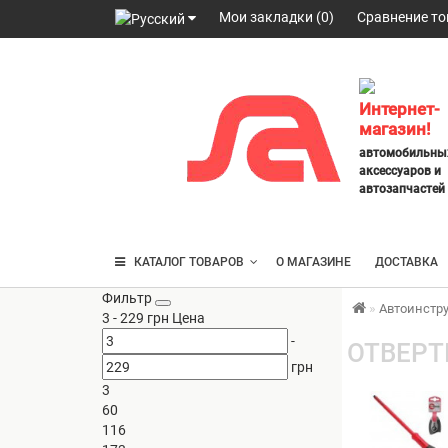
Мои закладки (0)
Сравнение то
098
328
2777
,
Интернет-
063
магазин!
247
автомобильны
3797
,
аксессуаров и
095
автозапчастей
430
4014
КАТАЛОГ ТОВАРОВ
О МАГАЗИНЕ
ДОСТАВКА
Фильтр
Автоинстр
3
-
229
грн
Цена
-
ОТВЕРТ
грн
3
60
116