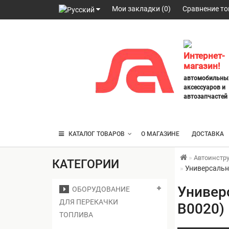
Мои закладки (0)
Сравнение то
098
328
2777
,
Интернет-
063
магазин!
247
автомобильны
3797
,
аксессуаров и
095
автозапчастей
430
4014
КАТАЛОГ ТОВАРОВ
О МАГАЗИНЕ
ДОСТАВКА
Автоинстр
КАТЕГОРИИ
Универсальн
Универ
ОБОРУДОВАНИЕ
ДЛЯ ПЕРЕКАЧКИ
B0020)
ТОПЛИВА