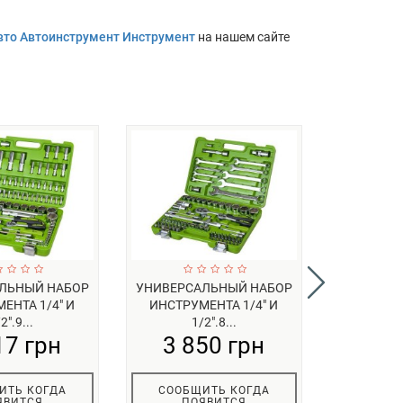
вто Автоинструмент Инструмент
на нашем сайте
ЛЬНЫЙ НАБОР
УНИВЕРСАЛЬНЫЙ НАБОР
УНИВЕРС
ЕНТА 1/4" И
ИНСТРУМЕНТА 1/4" И
ИНСТРУМЕН
2".9...
1/2".8...
17 грн
3 850 грн
3 3
ИТЬ КОГДА
СООБЩИТЬ КОГДА
СООБЩ
ЯВИТСЯ
ПОЯВИТСЯ
ПО