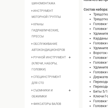
ШИНОМОНТАЖА
Состав набора
ИНСТРУМЕНТ
Трещотка
МОТОРНОЙ ГРУППЫ
Трещотка
Головки т
КРАНЫ
Головки т
ГИДРАВЛИЧЕСКИЕ,
Удлинител
ПРЕССЫ
Карданы 1
Головки с
ОБСЛУЖИВАНИЕ
Удлинител
АВТОКОНДИЦИОНЕРОВ
Вороток 
Головки т
РУЧНОЙ ИНСТРУМЕНТ
Головки 
(КЛЮЧИ, НАБОРЫ,
Удлинител
ГОЛОВКИ)
Головки 
Держател
СПЕЦИНСТРУМЕНТ
Переходн
ДЛЯ СТО
Переходн
СЪЕМНИКИ И
Биты 5/16
Ключи Г-
ОБЖИМКИ
Головки т
ФИКСАТОРЫ ВАЛОВ
Головки т