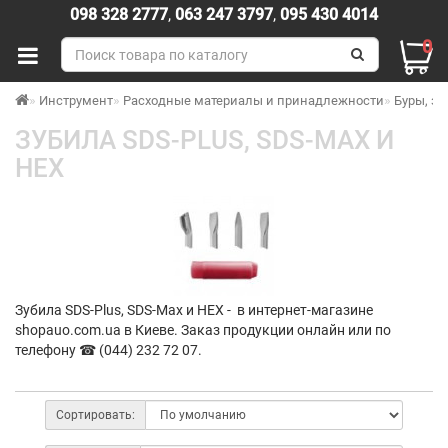
098 328 2777
,
063 247 3797
,
095 430 4014
0
Инструмент
Расходные материалы и принадлежности
Буры, зу
ЗУБИЛА SDS-PLUS, SDS-MAX И
HEX
Зубила SDS-Plus, SDS-Max и HEX - в интернет-магазине
shopauo.com.ua в Киеве. Заказ продукции онлайн или по
телефону ☎ (044) 232 72 07.
Сортировать: