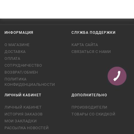
ИНФОРМАЦИЯ
СЛУЖБА ПОДДЕРЖКИ
О МАГАЗИНЕ
КАРТА САЙТА
ДОСТАВКА
СВЯЗАТЬСЯ С НАМИ
ОПЛАТА
СОТРУДНИЧЕСТВО
ВОЗВРАТ/ОБМЕН
КНОПКА
СВЯЗИ
ПОЛИТИКА
КОНФИДЕНЦИАЛЬНОСТИ
ЛИЧНЫЙ КАБИНЕТ
ДОПОЛНИТЕЛЬНО
ЛИЧНЫЙ КАБИНЕТ
ПРОИЗВОДИТЕЛИ
ИСТОРИЯ ЗАКАЗОВ
ТОВАРЫ СО СКИДКОЙ
МОИ ЗАКЛАДКИ
РАССЫЛКА НОВОСТЕЙ