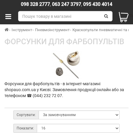
098 328 2777
,
063 247 3797
,
095 430 4014
Т
Інструмент
Пневмоінструмент
Краскопульти пневматичні та п
ФОРСУНКИ ДЛЯ ФАРБОПУЛЬТІВ
Форсунки для фарбопультів - в інтернет-магазині
shopauo.com.ua у Києві. Замовлення продукції онлайн або за
телефоном ☎ (044) 232 72 07.
Сортувати:
Показати: