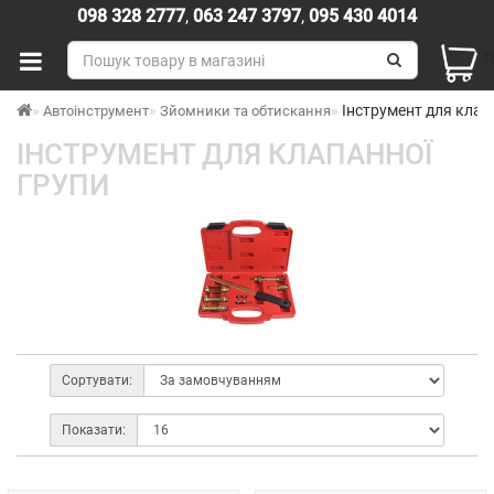
098 328 2777
,
063 247 3797
,
095 430 4014
Т
Інструмент для клап
Автоінструмент
Зйомники та обтискання
ІНСТРУМЕНТ ДЛЯ КЛАПАННОЇ
ГРУПИ
Сортувати:
Показати: