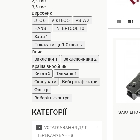
2,6 тис.
3,5 тис.
Виробник
JTC
6
VIKTEC
5
ASTA
2
HANS
1
INTERTOOL
10
Satra
1
Показати ще 1
Сховати
Опис
Заклепки
1
Заклепочники
2
Країна виробник
Китай
5
Тайвань
1
Скасувати
Виберіть фільтри
Фільтр
Виберіть фільтри
КАТЕГОРІЇ
ЗАКЛЕПОЧН
УСТАТКУВАННЯ ДЛЯ
ПЕРЕКАЧУВАННЯ