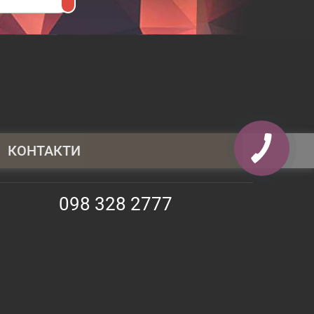
КОНТАКТИ
095 430 4014
098 328 2777
098 328 2777
063 247 3797
info@shopauto.com.ua
02130, Київ, прос. Алішера Навої, 69,
оф. 373
9:00 -18:00