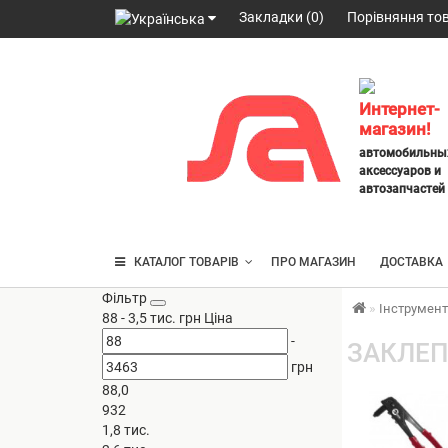
Закладки (0)
Порівняння тов
098
328
2777
,
Интернет-
063
магазин!
247
автомобильны
3797
,
аксессуаров и
095
автозапчастей
430
4014
КАТАЛОГ ТОВАРІВ
ПРО МАГАЗИН
ДОСТАВКА
Фільтр
Інструмен
88
-
3,5 тис.
грн
Ціна
-
ЗАКЛЕП
грн
88,0
932
1,8 тис.