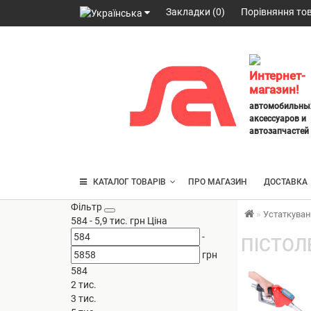
Закладки (0)
Порівняння тов
098
328
2777
,
Интернет-
063
магазин!
247
автомобильны
3797
,
аксессуаров и
095
автозапчастей
430
4014
КАТАЛОГ ТОВАРІВ
ПРО МАГАЗИН
ДОСТАВКА
Фільтр
Устаткуван
584
-
5,9 тис.
грн
Ціна
-
ПІСТОЛ
грн
584
2 тис.
3 тис.