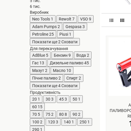
5 тис.
6 тис.
Виробник
Neo Tools
1
Rewolt
7
VSO
9
Adam Pumps
2
Gespasa
3
Petroline
25
Piusi
1
Показати ще 2
Сховати
Для перекачування
AdBlue
5
Бензин
9
Вода
2
Гас
13
Дизельне паливо
45
Мазут
2
Масло
10
Пічне паливо
2
Спирт
2
Показати ще 4
Сховати
Продуктивність
20
1
30
3
45
3
50
1
60
15
ПАЛИВОРО
70
5
75
2
80
8
90
2
R
100
2
120
3
140
1
250
1
290
1