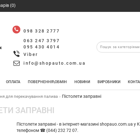
арів (0)
098 328 2777
063 247 3797
095 430 4014
х
Viber
info@shopauto.com.ua
ОПЛАТА
ПОВЕРНЕННЯ\ОБМІН
НОВИНИ
ВИРОБНИКИ
КОНТА
Пістолети заправні
ня для перекачування палива
ЕТИ ЗАПРАВНІ
Пістолети заправні - в інтернет-магазині shopauo.com.ua у 
телефоном ☎ (044) 232 72 07.