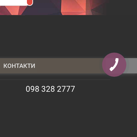
КОНТАКТИ
095 430 4014
098 328 2777
098 328 2777
063 247 3797
info@shopauto.com.ua
02130, Київ, прос. Алішера Навої, 69,
оф. 373
9:00 -18:00