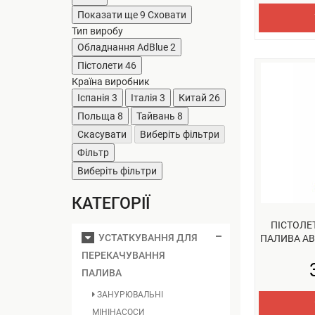
Показати ще 9
Сховати
Тип виробу
Обладнання AdBlue
2
Пістолети
46
Країна виробник
Іспанія
3
Італія
3
Китай
26
Польща
8
Тайвань
8
Скасувати
Виберіть фільтри
Фільтр
Виберіть фільтри
КАТЕГОРІЇ
ПІСТОЛЕ
УСТАТКУВАННЯ ДЛЯ
ПАЛИВА АВ
ПЕРЕКАЧУВАННЯ
ПАЛИВА
ЗАНУРЮВАЛЬНІ
МІНІНАСОСИ