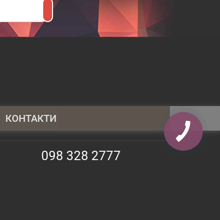
КОНТАКТИ
095 430 4014
098 328 2777
098 328 2777
063 247 3797
info@shopauto.com.ua
02130, Київ, прос. Алішера Навої, 69,
оф. 373