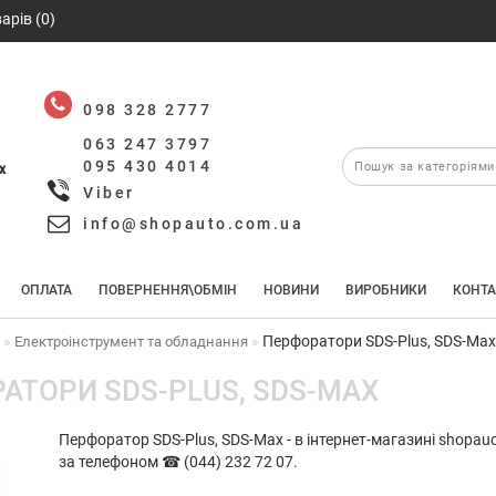
арів (0)
098 328 2777
063 247 3797
095 430 4014
х
Viber
info@shopauto.com.ua
ОПЛАТА
ПОВЕРНЕННЯ\ОБМІН
НОВИНИ
ВИРОБНИКИ
КОНТА
Перфоратори SDS-Plus, SDS-Ma
т
Електроінструмент та обладнання
АТОРИ SDS-PLUS, SDS-MAX
Перфоратор SDS-Plus, SDS-Max - в інтернет-магазині shopau
за телефоном ☎ (044) 232 72 07.