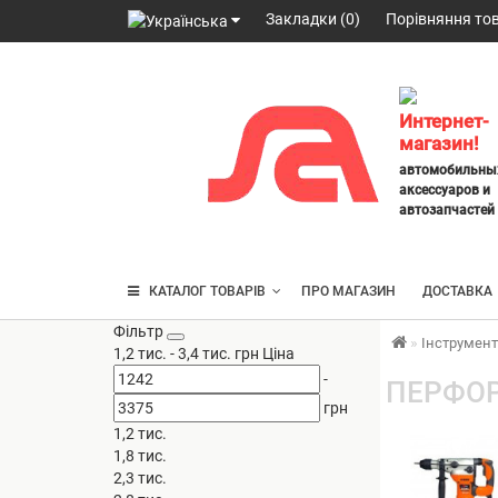
Закладки (0)
Порівняння тов
098
328
2777
,
Интернет-
063
магазин!
247
автомобильны
3797
,
аксессуаров и
095
автозапчастей
430
4014
КАТАЛОГ ТОВАРІВ
ПРО МАГАЗИН
ДОСТАВКА
Фільтр
Інструмен
1,2 тис.
-
3,4 тис.
грн
Ціна
-
ПЕРФОР
грн
1,2 тис.
1,8 тис.
2,3 тис.