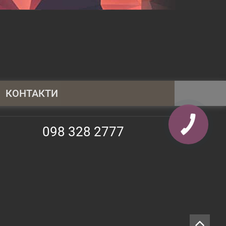
КОНТАКТИ
095 430 4014
098 328 2777
098 328 2777
063 247 3797
info@shopauto.com.ua
02130, Київ, прос. Алішера Навої, 69,
оф. 373
9:00 -18:00