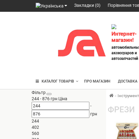
Закладки (0)
Порівняння тов
098
328
2777
,
Интернет-
063
магазин!
247
автомобильны
3797
,
аксессуаров и
095
автозапчастей
430
4014
КАТАЛОГ ТОВАРІВ
ПРО МАГАЗИН
ДОСТАВКА
Фільтр
Інструмен
244
-
876
грн
Ціна
-
ФРЕЗИ
грн
244
402
560