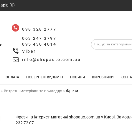
арів (0)
098 328 2777
063 247 3797
095 430 4014
х
Viber
info@shopauto.com.ua
ОПЛАТА
ПОВЕРНЕННЯ\ОБМІН
НОВИНИ
ВИРОБНИКИ
КОНТА
Фрези
т
Витратні матеріали та приладдя
Фрези - в інтернет-магазині shopauo.com.ua у Києві. Замов
232 72 07.