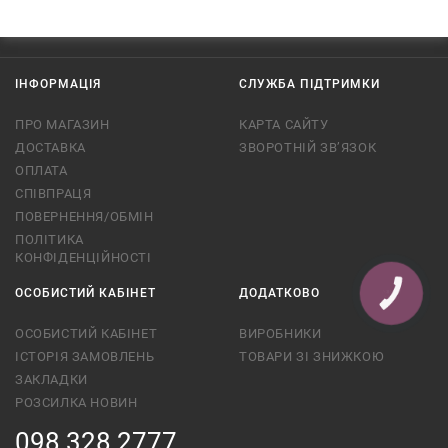
ІНФОРМАЦІЯ
СЛУЖБА ПІДТРИМКИ
ПРО МАГАЗИН
КАРТА САЙТУ
ДОСТАВКА
ЗВОРОТНІЙ ЗВ’ЯЗОК
ОПЛАТА
СПІВПРАЦЯ
ПОВЕРНЕННЯ/ОБМІН
ПОЛІТИКА
КОНФІДЕНЦІЙНОСТІ
ОСОБИСТИЙ КАБІНЕТ
ДОДАТКОВО
КНОПКА
СВЯЗИ
ОСОБИСТИЙ КАБІНЕТ
ВИРОБНИКИ
ІСТОРІЯ ЗАМОВЛЕНЬ
ТОВАРИ ЗІ ЗНИЖКОЮ
ЗАКЛАДКИ
РОЗСИЛКА НОВИН
098 328 2777