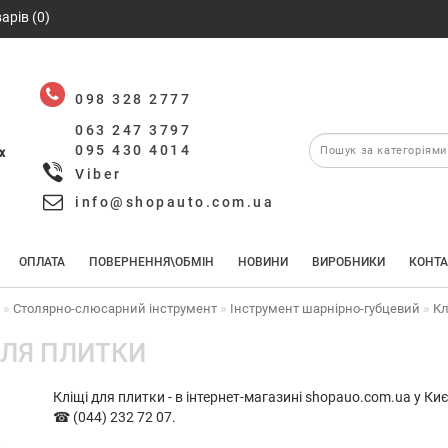
арів (0)
098 328 2777
063 247 3797
095 430 4014
х
Viber
info@shopauto.com.ua
ОПЛАТА
ПОВЕРНЕННЯ\ОБМІН
НОВИНИ
ВИРОБНИКИ
КОНТА
т
Столярно-слюсарний інструмент
Інструмент шарнірно-губцевий
Кл
ДЛЯ ПЛИТКИ
Кліщі для плитки - в інтернет-магазині shopauo.com.ua у К
☎ (044) 232 72 07.