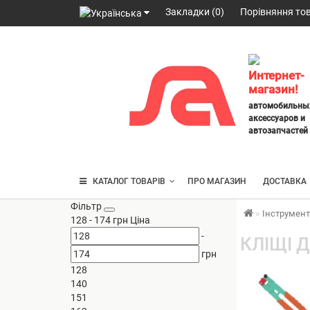
Закладки (0)
Порівняння тов
098
328
2777
,
Интернет-
063
магазин!
247
автомобильны
3797
,
аксессуаров и
095
автозапчастей
430
4014
КАТАЛОГ ТОВАРІВ
ПРО МАГАЗИН
ДОСТАВКА
Фільтр
Інструмен
128
-
174
грн
Ціна
-
КЛІЩІ 
грн
128
140
151