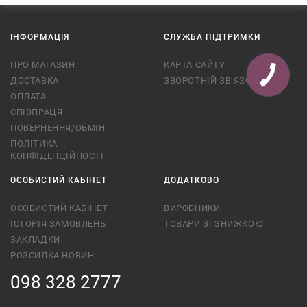
ІНФОРМАЦІЯ
СЛУЖБА ПІДТРИМКИ
ПРО МАГАЗИН
КАРТА САЙТУ
ДОСТАВКА
ЗВОРОТНІЙ ЗВ’ЯЗОК
ОПЛАТА
СПІВПРАЦЯ
ПОВЕРНЕННЯ/ОБМІН
ПОЛІТИКА
КОНФІДЕНЦІЙНОСТІ
ОСОБИСТИЙ КАБІНЕТ
ДОДАТКОВО
ОСОБИСТИЙ КАБІНЕТ
ВИРОБНИКИ
ІСТОРІЯ ЗАМОВЛЕНЬ
ТОВАРИ ЗІ ЗНИЖКОЮ
ЗАКЛАДКИ
РОЗСИЛКА НОВИН
098 328 2777