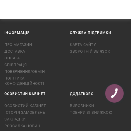
ІНФОРМАЦІЯ
СЛУЖБА ПІДТРИМКИ
ПРО МАГАЗИН
КАРТА САЙТУ
ДОСТАВКА
ЗВОРОТНІЙ ЗВ’ЯЗОК
ОПЛАТА
СПІВПРАЦЯ
ПОВЕРНЕННЯ/ОБМІН
ПОЛІТИКА
КОНФІДЕНЦІЙНОСТІ
ОСОБИСТИЙ КАБІНЕТ
ДОДАТКОВО
КНОПКА
СВЯЗИ
ОСОБИСТИЙ КАБІНЕТ
ВИРОБНИКИ
ІСТОРІЯ ЗАМОВЛЕНЬ
ТОВАРИ ЗІ ЗНИЖКОЮ
ЗАКЛАДКИ
РОЗСИЛКА НОВИН